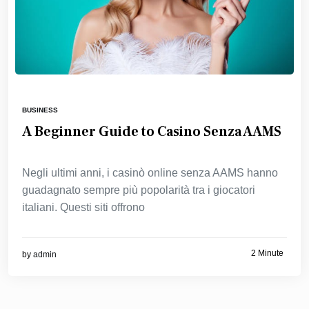
BUSINESS
A Beginner Guide to Casino Senza AAMS
Negli ultimi anni, i casinò online senza AAMS hanno
guadagnato sempre più popolarità tra i giocatori
italiani. Questi siti offrono
2 Minute
by
admin