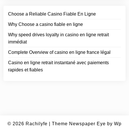
Choose a Reliable Casino Fiable En Ligne
Why Choose a casino fiable en ligne
Why speed drives loyalty in casino en ligne retrait
immédiat
Complete Overview of casino en ligne france légal
Casino en ligne retrait instantané avec paiements
rapides et fiables
© 2026
Rachilyfe
|
Theme Newspaper Eye
by Wp