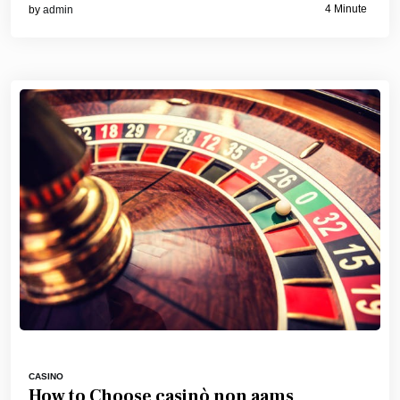
4 Minute
by
admin
CASINO
How to Choose casinò non aams