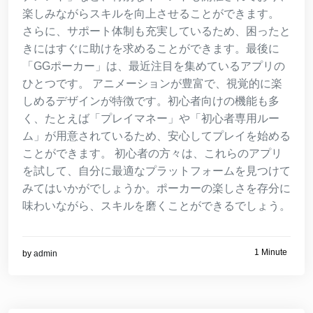
楽しみながらスキルを向上させることができます。
さらに、サポート体制も充実しているため、困ったと
きにはすぐに助けを求めることができます。最後に
「GGポーカー」は、最近注目を集めているアプリの
ひとつです。 アニメーションが豊富で、視覚的に楽
しめるデザインが特徴です。初心者向けの機能も多
く、たとえば「プレイマネー」や「初心者専用ルー
ム」が用意されているため、安心してプレイを始める
ことができます。 初心者の方々は、これらのアプリ
を試して、自分に最適なプラットフォームを見つけて
みてはいかがでしょうか。ポーカーの楽しさを存分に
味わいながら、スキルを磨くことができるでしょう。
1 Minute
by
admin