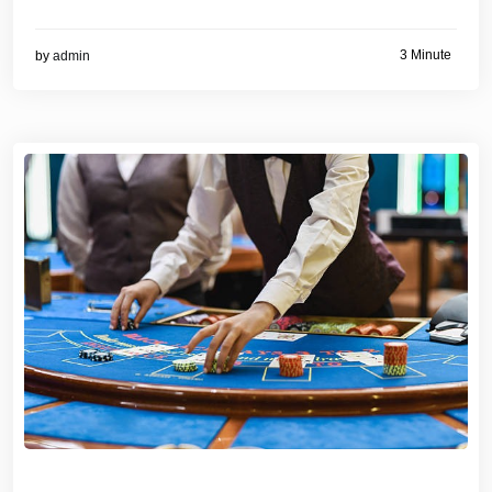
3 Minute
by
admin