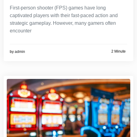
First-person shooter (FPS) games have long
captivated players with their fast-paced action and
strategic gameplay. However, many gamers often
encounter
2 Minute
by
admin