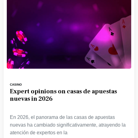
CASINO
Expert opinions on casas de apuestas
nuevas in 2026
En 2026, el panorama de las casas de apuestas
nuevas ha cambiado significativamente, atrayendo la
atención de expertos en la