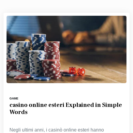
GAME
casino online esteri Explained in Simple
Words
Negli ultimi anni, i casinò online esteri hanno