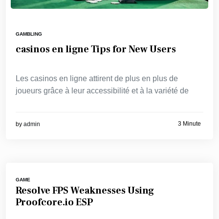
GAMBLING
casinos en ligne Tips for New Users
Les casinos en ligne attirent de plus en plus de
joueurs grâce à leur accessibilité et à la variété de
3 Minute
by
admin
GAME
Resolve FPS Weaknesses Using
Proofcore.io ESP