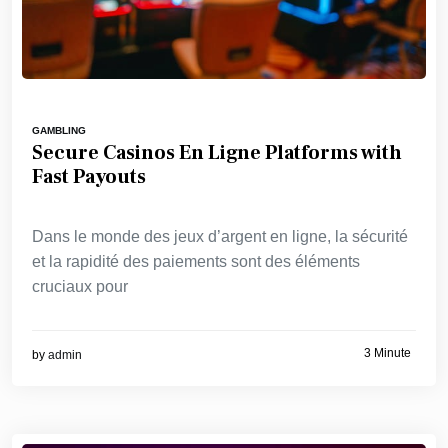
GAMBLING
Secure Casinos En Ligne Platforms with
Fast Payouts
Dans le monde des jeux d’argent en ligne, la sécurité
et la rapidité des paiements sont des éléments
cruciaux pour
3 Minute
by
admin