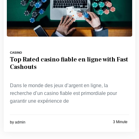
CASINO
Top Rated casino fiable en ligne with Fast
Cashouts
Dans le monde des jeux d’argent en ligne, la
recherche d’un casino fiable est primordiale pour
garantir une expérience de
3 Minute
by
admin