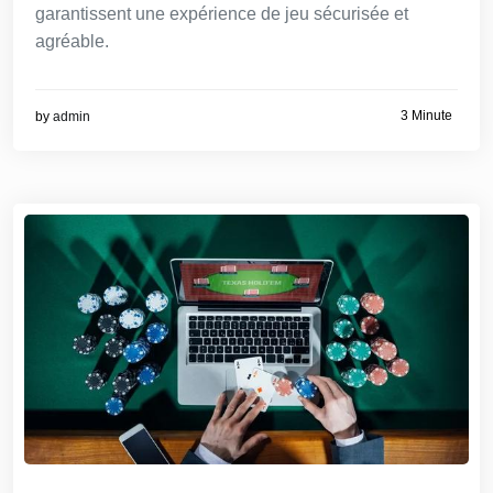
garantissent une expérience de jeu sécurisée et
agréable.
3 Minute
by
admin