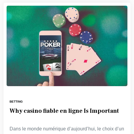
BETTING
Why casino fiable en ligne Is Important
Dans le monde numérique d’aujourd’hui, le choix d’un