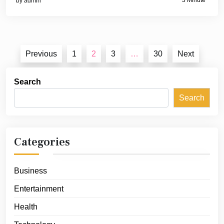
by
admin
Posts
Previous
1
2
3
…
30
Next
pagination
Search
Search
Categories
Business
Entertainment
Health