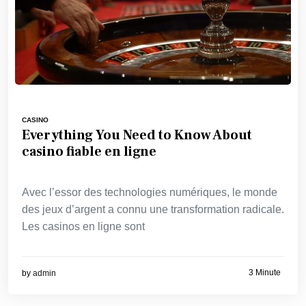
CASINO
Everything You Need to Know About
casino fiable en ligne
Avec l’essor des technologies numériques, le monde
des jeux d’argent a connu une transformation radicale.
Les casinos en ligne sont
3 Minute
by
admin