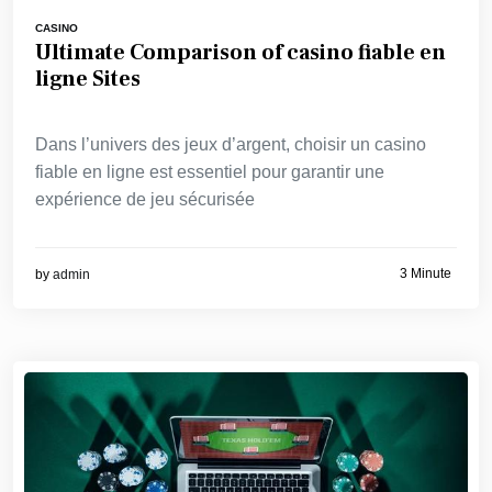
CASINO
Ultimate Comparison of casino fiable en
ligne Sites
Dans l’univers des jeux d’argent, choisir un casino
fiable en ligne est essentiel pour garantir une
expérience de jeu sécurisée
3 Minute
by
admin