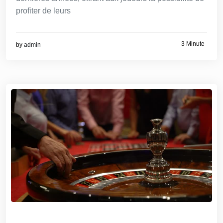
profiter de leurs
3 Minute
by
admin