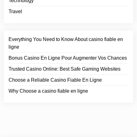
Technology
Travel
Everything You Need to Know About casino fiable en
ligne
Bonus Casino En Ligne Pour Augmenter Vos Chances
Trusted Casino Online: Best Safe Gaming Websites
Choose a Reliable Casino Fiable En Ligne
Why Choose a casino fiable en ligne