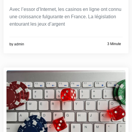
Avec l’essor d’Internet, les casinos en ligne ont connu
une croissance fulgurante en France. La législation
entourant les jeux d’argent
3 Minute
by
admin