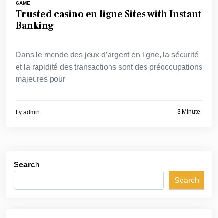
GAME
Trusted casino en ligne Sites with Instant
Banking
Dans le monde des jeux d’argent en ligne, la sécurité
et la rapidité des transactions sont des préoccupations
majeures pour
3 Minute
by
admin
Search
Search