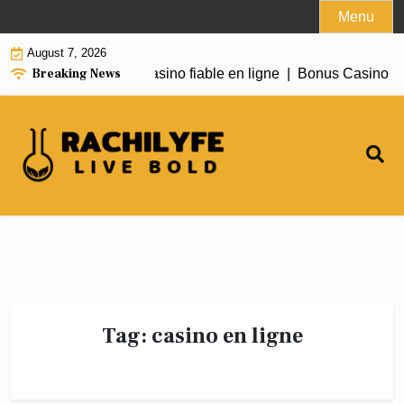
Skip
Menu
to
August 7, 2026
content
Breaking News
eed to Know About casino fiable en ligne |
Bonus Casino En L
Tag:
casino en ligne