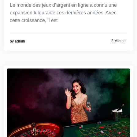
Le monde des jeux d’argent en ligne a connu une
expansion fulgurante ces dernières années. Avec
cette croissance, il est
3 Minute
by
admin