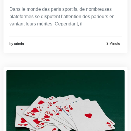
Dans le monde des paris sportifs, de nombreuses
plateformes se disputent l’attention des parieurs en
vantant leurs mérites. Cependant, il
3 Minute
by
admin