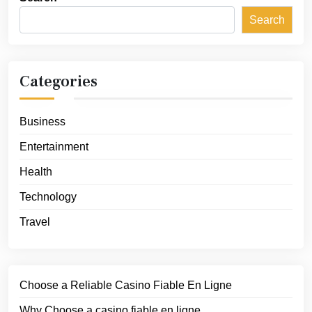
Search
Categories
Business
Entertainment
Health
Technology
Travel
Choose a Reliable Casino Fiable En Ligne
Why Choose a casino fiable en ligne