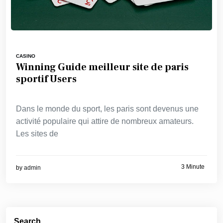
CASINO
Winning Guide meilleur site de paris
sportif Users
Dans le monde du sport, les paris sont devenus une
activité populaire qui attire de nombreux amateurs.
Les sites de
3 Minute
by
admin
Search