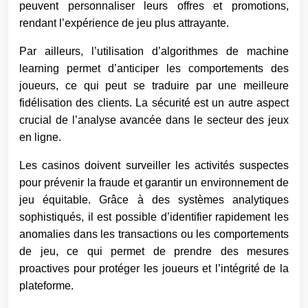
peuvent personnaliser leurs offres et promotions,
rendant l’expérience de jeu plus attrayante.
Par ailleurs, l’utilisation d’algorithmes de machine
learning permet d’anticiper les comportements des
joueurs, ce qui peut se traduire par une meilleure
fidélisation des clients. La sécurité est un autre aspect
crucial de l’analyse avancée dans le secteur des jeux
en ligne.
Les casinos doivent surveiller les activités suspectes
pour prévenir la fraude et garantir un environnement de
jeu équitable. Grâce à des systèmes analytiques
sophistiqués, il est possible d’identifier rapidement les
anomalies dans les transactions ou les comportements
de jeu, ce qui permet de prendre des mesures
proactives pour protéger les joueurs et l’intégrité de la
plateforme.