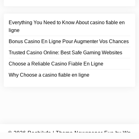
Everything You Need to Know About casino fiable en
ligne
Bonus Casino En Ligne Pour Augmenter Vos Chances
Trusted Casino Online: Best Safe Gaming Websites
Choose a Reliable Casino Fiable En Ligne
Why Choose a casino fiable en ligne
© 2026
Rachilyfe
|
Theme Newspaper Eye
by Wp