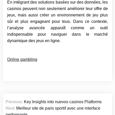
En intégrant des solutions basées sur des données, les
casinos peuvent non seulement améliorer leur offre de
jeux, mais aussi créer un environnement de jeu plus
sûr et plus engageant pour tous. Dans ce contexte,
l’analyse avancée apparaît comme un outil
indispensable pour naviguer dans le marché
dynamique des jeux en ligne.
Online gambling
Post
Previous:
Key Insights into nuevos casinos Platforms
navigation
Next:
Meilleur site de paris sportif avec une interface
performante