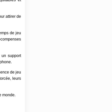
ur attirer de
temps de jeu
 récompenses
t un support
éphone.
ience de jeu
orcée, leurs
le monde.