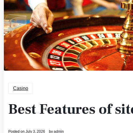
Casino
Best Features of sit
Posted on
July 3, 2026
by
admin