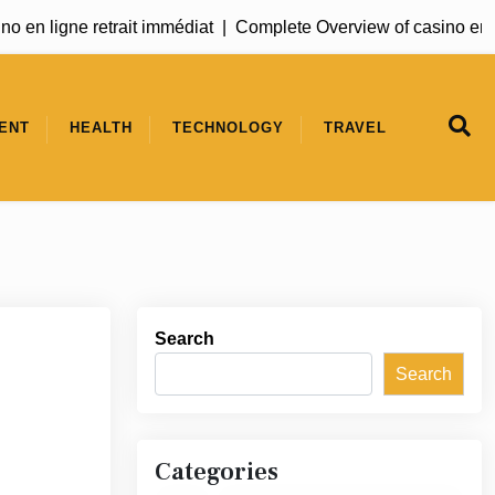
en ligne retrait immédiat |
Complete Overview of casino en lign
ENT
HEALTH
TECHNOLOGY
TRAVEL
Search
Search
Categories