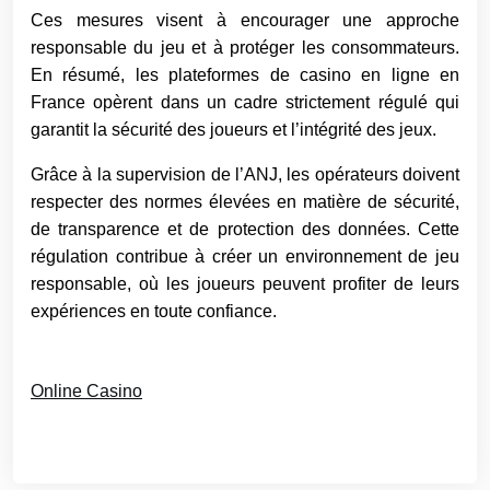
Ces mesures visent à encourager une approche
responsable du jeu et à protéger les consommateurs.
En résumé, les plateformes de casino en ligne en
France opèrent dans un cadre strictement régulé qui
garantit la sécurité des joueurs et l’intégrité des jeux.
Grâce à la supervision de l’ANJ, les opérateurs doivent
respecter des normes élevées en matière de sécurité,
de transparence et de protection des données. Cette
régulation contribue à créer un environnement de jeu
responsable, où les joueurs peuvent profiter de leurs
expériences en toute confiance.
Online Casino