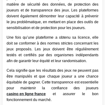
matière de sécurité des données, de protection des
joueurs et de transparence des jeux. Les plateformes
doivent également démontrer leur capacité à prévenir
le jeu problématique, en mettant en place des outils de
sensibilisation et de protection pour les joueurs.
Une fois qu’une plateforme a obtenu sa licence, elle
doit se conformer à des normes strictes concernant les
jeux proposés. Les jeux doivent être régulièrement
testés et certifiés par des organismes indépendants
afin de garantir leur équité et leur randomisation.
Cela signifie que les résultats des jeux ne peuvent pas
être manipulés et que chaque joueur a une chance
équitable de gagner. Cette transparence est essentielle
pour maintenir la confiance des joueurs
casino en ligne france
et assurer le bon
fonctionnement du marché.