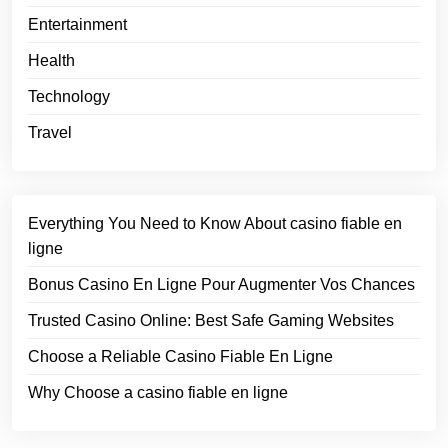
Entertainment
Health
Technology
Travel
Everything You Need to Know About casino fiable en
ligne
Bonus Casino En Ligne Pour Augmenter Vos Chances
Trusted Casino Online: Best Safe Gaming Websites
Choose a Reliable Casino Fiable En Ligne
Why Choose a casino fiable en ligne