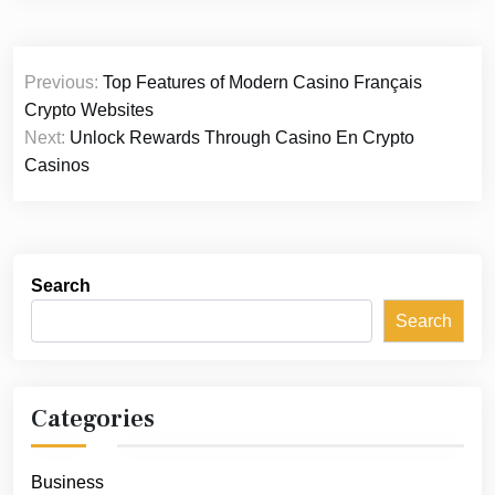
Post
Previous:
Top Features of Modern Casino Français
navigation
Crypto Websites
Next:
Unlock Rewards Through Casino En Crypto
Casinos
Search
Search
Categories
Business