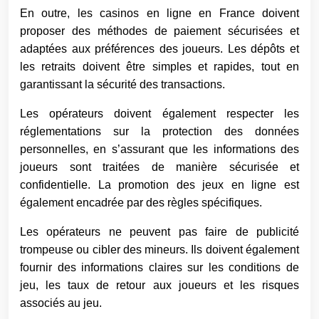
En outre, les casinos en ligne en France doivent
proposer des méthodes de paiement sécurisées et
adaptées aux préférences des joueurs. Les dépôts et
les retraits doivent être simples et rapides, tout en
garantissant la sécurité des transactions.
Les opérateurs doivent également respecter les
réglementations sur la protection des données
personnelles, en s’assurant que les informations des
joueurs sont traitées de manière sécurisée et
confidentielle. La promotion des jeux en ligne est
également encadrée par des règles spécifiques.
Les opérateurs ne peuvent pas faire de publicité
trompeuse ou cibler des mineurs. Ils doivent également
fournir des informations claires sur les conditions de
jeu, les taux de retour aux joueurs et les risques
associés au jeu.