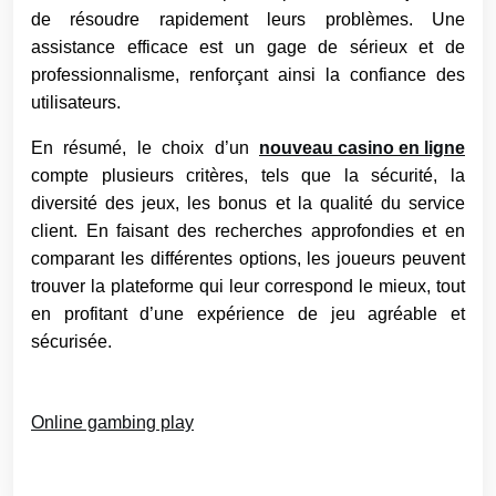
de résoudre rapidement leurs problèmes. Une
assistance efficace est un gage de sérieux et de
professionnalisme, renforçant ainsi la confiance des
utilisateurs.
En résumé, le choix d’un
nouveau casino en ligne
compte plusieurs critères, tels que la sécurité, la
diversité des jeux, les bonus et la qualité du service
client. En faisant des recherches approfondies et en
comparant les différentes options, les joueurs peuvent
trouver la plateforme qui leur correspond le mieux, tout
en profitant d’une expérience de jeu agréable et
sécurisée.
Online gambing play