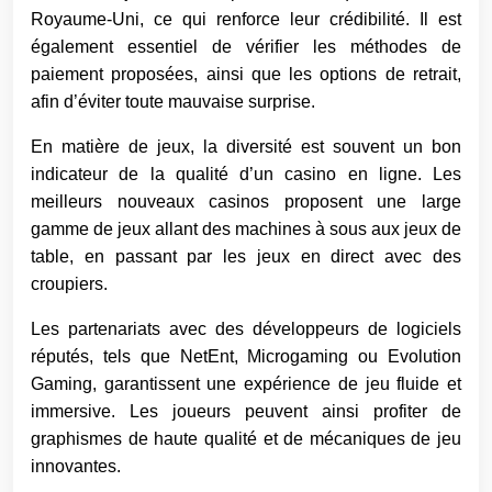
Royaume-Uni, ce qui renforce leur crédibilité. Il est
également essentiel de vérifier les méthodes de
paiement proposées, ainsi que les options de retrait,
afin d’éviter toute mauvaise surprise.
En matière de jeux, la diversité est souvent un bon
indicateur de la qualité d’un casino en ligne. Les
meilleurs nouveaux casinos proposent une large
gamme de jeux allant des machines à sous aux jeux de
table, en passant par les jeux en direct avec des
croupiers.
Les partenariats avec des développeurs de logiciels
réputés, tels que NetEnt, Microgaming ou Evolution
Gaming, garantissent une expérience de jeu fluide et
immersive. Les joueurs peuvent ainsi profiter de
graphismes de haute qualité et de mécaniques de jeu
innovantes.