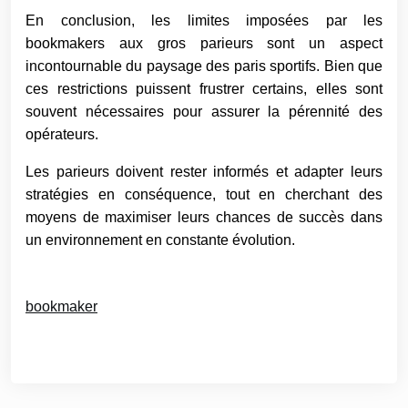
En conclusion, les limites imposées par les
bookmakers aux gros parieurs sont un aspect
incontournable du paysage des paris sportifs. Bien que
ces restrictions puissent frustrer certains, elles sont
souvent nécessaires pour assurer la pérennité des
opérateurs.
Les parieurs doivent rester informés et adapter leurs
stratégies en conséquence, tout en cherchant des
moyens de maximiser leurs chances de succès dans
un environnement en constante évolution.
bookmaker