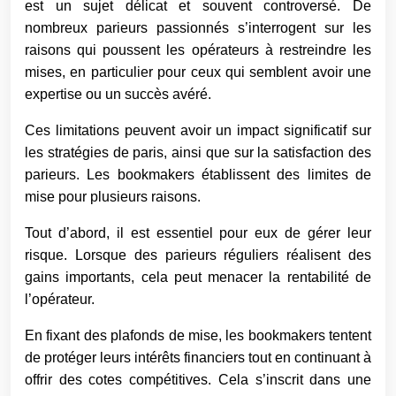
est un sujet délicat et souvent controversé. De
nombreux parieurs passionnés s’interrogent sur les
raisons qui poussent les opérateurs à restreindre les
mises, en particulier pour ceux qui semblent avoir une
expertise ou un succès avéré.
Ces limitations peuvent avoir un impact significatif sur
les stratégies de paris, ainsi que sur la satisfaction des
parieurs. Les bookmakers établissent des limites de
mise pour plusieurs raisons.
Tout d’abord, il est essentiel pour eux de gérer leur
risque. Lorsque des parieurs réguliers réalisent des
gains importants, cela peut menacer la rentabilité de
l’opérateur.
En fixant des plafonds de mise, les bookmakers tentent
de protéger leurs intérêts financiers tout en continuant à
offrir des cotes compétitives. Cela s’inscrit dans une