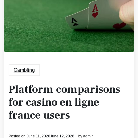
Gambling
Platform comparisons
for casino en ligne
france users
Posted on
June 11, 2026
June 12, 2026
by
admin