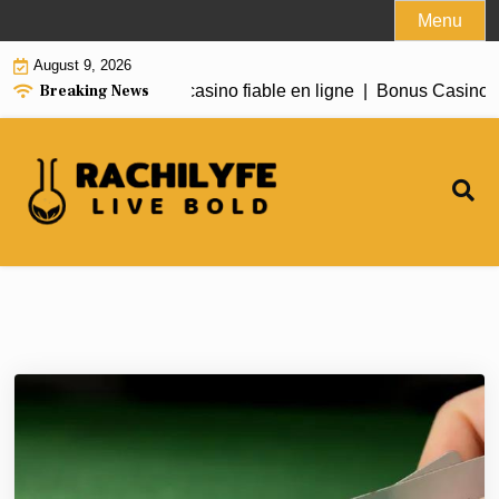
Skip
Menu
to
August 9, 2026
content
Breaking News
 Need to Know About casino fiable en ligne |
Bonus Casino En