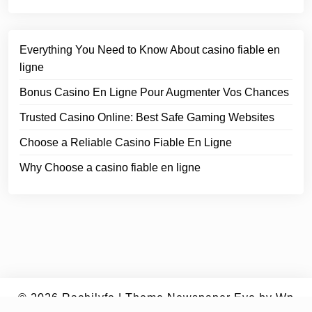
Everything You Need to Know About casino fiable en
ligne
Bonus Casino En Ligne Pour Augmenter Vos Chances
Trusted Casino Online: Best Safe Gaming Websites
Choose a Reliable Casino Fiable En Ligne
Why Choose a casino fiable en ligne
© 2026
Rachilyfe
|
Theme Newspaper Eye
by Wp