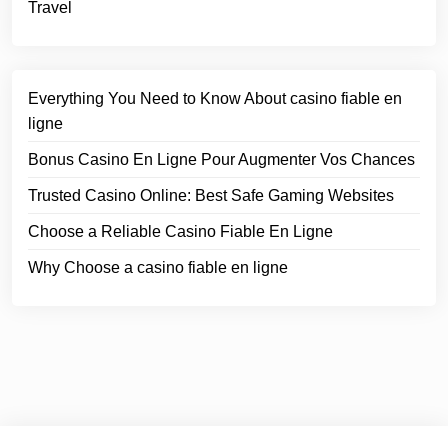
Travel
Everything You Need to Know About casino fiable en
ligne
Bonus Casino En Ligne Pour Augmenter Vos Chances
Trusted Casino Online: Best Safe Gaming Websites
Choose a Reliable Casino Fiable En Ligne
Why Choose a casino fiable en ligne