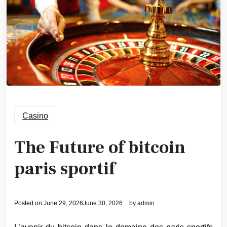
Casino
The Future of bitcoin
paris sportif
Posted on
June 29, 2026
June 30, 2026
by
admin