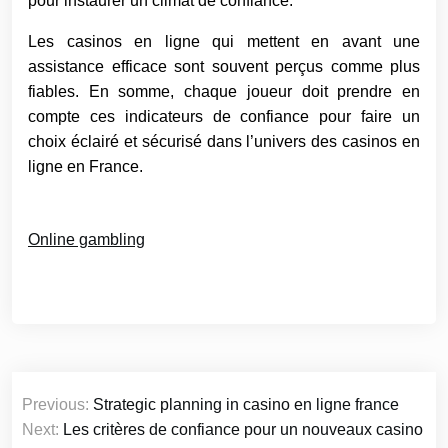
pour instaurer un climat de confiance.
Les casinos en ligne qui mettent en avant une
assistance efficace sont souvent perçus comme plus
fiables. En somme, chaque joueur doit prendre en
compte ces indicateurs de confiance pour faire un
choix éclairé et sécurisé dans l’univers des casinos en
ligne en France.
Online gambling
Post
Previous:
Strategic planning in casino en ligne france
navigation
Next:
Les critères de confiance pour un nouveaux casino