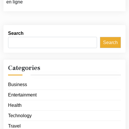
en ligne
Search
Search
Categories
Business
Entertainment
Health
Technology
Travel