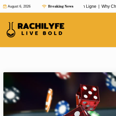
Skip
Breaking News
Choose a Reliable Casino Fiable En Ligne |
Why Choose
August 6, 2026
to
content