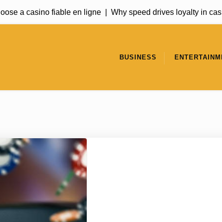
 a casino fiable en ligne |
Why speed drives loyalty in casino 
BUSINESS
ENTERTAINM