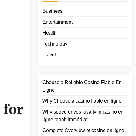
Business
Entertainment
Health
Technology
Travel
Choose a Reliable Casino Fiable En
Ligne
Why Choose a casino fiable en ligne
 for
Why speed drives loyalty in casino en
ligne retrait immédiat
Complete Overview of casino en ligne