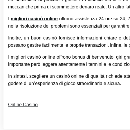
meccaniche prima di scommettere denaro reale. Un altro fatto
I
migliori casinò online
offrono assistenza 24 ore su 24, 7 g
nella risoluzione dei problemi sono essenziali per garantire
Inoltre, un buon casinò fornisce informazioni chiare e det
possano gestire facilmente le proprie transazioni. Infine, 
I migliori casinò online offrono bonus di benvenuto, giri gr
importante però leggere attentamente i termini e le condizion
In sintesi, scegliere un casinò online di qualità richiede at
godere di un’esperienza di gioco straordinaria e sicura.
Online Casino