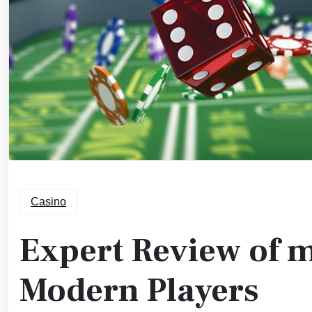
Casino
Expert Review of mi
Modern Players