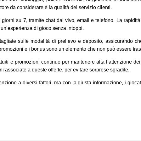
re da considerare è la qualità del servizio clienti.
iorni su 7, tramite chat dal vivo, email e telefono. La rapidità 
 un’esperienza di gioco senza intoppi.
tagliate sulle modalità di prelievo e deposito, assicurando che
le promozioni e i bonus sono un elemento che non può essere tras
atuiti e promozioni continue per mantenere alta l’attenzione dei
i associate a queste offerte, per evitare sorprese sgradite.
tenzione a diversi fattori, ma con la giusta informazione, i gioc