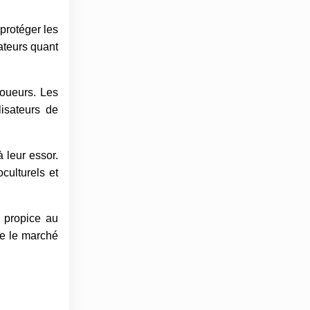
 protéger les
sateurs quant
joueurs. Les
lisateurs de
 leur essor.
culturels et
t propice au
ue le marché