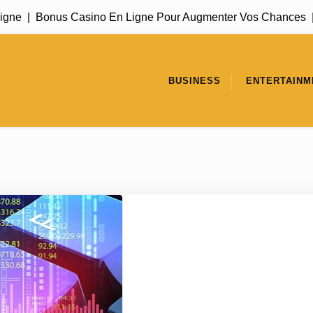
ne |
Bonus Casino En Ligne Pour Augmenter Vos Chances |
Tr
BUSINESS
ENTERTAINM