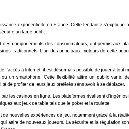
issance exponentielle en France. Cette tendance s’explique p
séduire un large public.
t des comportements des consommateurs, ont permis aux pla
nos traditionnels. L’un des principaux moteurs de cette popul
de l’accès à Internet, il est désormais possible de jouer à tout
 ou un smartphone. Cette flexibilité attire un public varié, 
ité de profiter de leurs jeux préférés sans avoir à se déplacer.
 par les casinos en ligne. Les plateformes rivalisent d’ingéniosit
ues aux jeux de table tels que le poker et la roulette.
 de nouvelles expériences de jeu, notamment grâce à la réalité 
qui attire de nouveaux joueurs. La sécurité et la régulation so